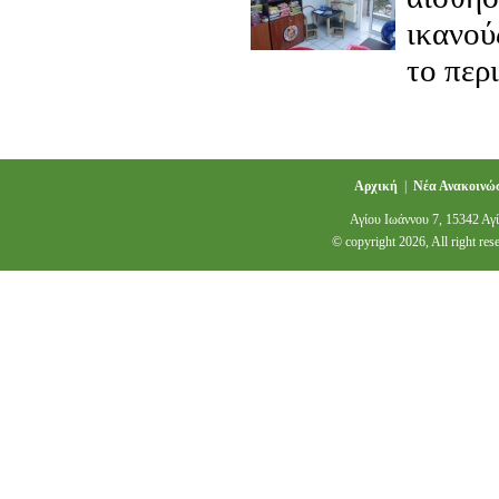
Σίτιση με την μέθοδο SOS
ικανού
SOS Approach to Feeding:
το περ
πρόγραμμα που αφορά στην
αξιολόγηση και παρέμβαση παιδιών
τα οποία αντιμετωπίζουν δυσκολίες
στην σίτιση ή/και υπολείπονται στο
σωματικό βάρος. Αναπτύχθηκε από
την Δρ. Kay Toomey, Ph.D.,
Παιδιατρική Ψυχολόγο, σε
συνεργασία με άλλες ειδικότητες,
Αρχική
|
Νέα Ανακοινώσ
όπως παιδιάτρους, διαιτολόγους,
λογοθεραπευτές και εργοθεραπευτές
Αγίου Ιωάννου 7, 15342 Α
στο Star Center Foundation των
© copyright 2026,
All right res
Η.Π.Α. Η ονομασία της μεθόδου
προέρχεται από τις λέξεις Sequential
(Διαδοχική), Oral (Στοματική),
Sensory (Αισθητηριακή).
Η μέθοδος SOS εστιάζει στην
αύξηση του επιπέδου άνεσης ενός
παιδιού με την τροφή, μέσω της
διερεύνησης και της μάθησης των
διαφορετικών ιδιοτήτων των
τροφίμων που αφορούν στην υφή,
στο σχήμα, στην γεύση και στο
χρώμα, ακολουθώντας μία ιεραρχία
βημάτων.
Λαμβάνονται υπόψιν τα κινητικά
ορόσημα, οι στοματοκινητικές
δεξιότητες, η αισθητηριακή