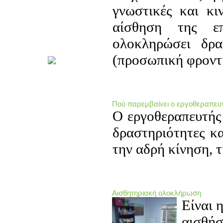
Παιδιού
γνωστικές και κιν
Eπίσημη Ανακοίνωση της Διεθνούς
Πρωτοβουλίας για την Συμπερίληψη
αίσθηση της επ
& Πρώιμη Παρέμβαση
ολοκληρώσει δρα
(προσωπική φροντίδ
40 Χρόνια Πανελλήνιος Σύλλογος
Λογοπεδικών-Λογοθεραπευτών
Με αφορμή τα 40 χρόνια λειτουργίας
του Συλλόγου Λογοπεδικών-
Λογοθεραπευτών, δημιουργήθηκε
video με την πορεία του Π.Σ.Λ. όλα
Πού παρεμβαίνει ο εργοθεραπευτ
αυτά τα χρόνια!
Ο εργοθεραπευτής 
δραστηριότητες κα
2η Διαδικτυακή Ημερίδα της
την αδρή κίνηση, 
Ελληνικής Εταιρείας
Αναπτυξιακών Παιδιάτρων
2η Διαδικτυακή Ημερίδα της
Ελληνικής Εταιρείας Αναπτυξιακών
Παιδιάτρων (Ε.Ε.Α.Π.), στις 2
Απριλίου 2022, Παγκόσμια Ημέρα
Αισθητηριακή ολοκλήρωση
Ευαισθητοποίησης για τον Αυτισμό.
Είναι 
αισθή